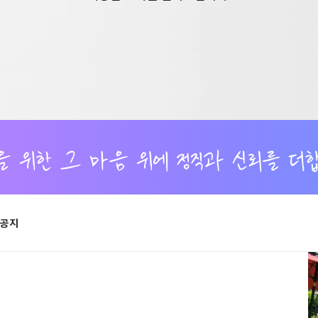
 위한 그 마음 위에 정직과 신뢰를 더
임공지