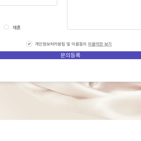
재혼
개인정보처리방침 및 이용동의
이용약관 보기
문의등록
회사소개
·
이용약관
·
개인정보취급방침
·
손해배상청구절차
·
고객센