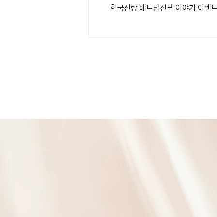
한국신랑 베트남신부 이야기 이벤트